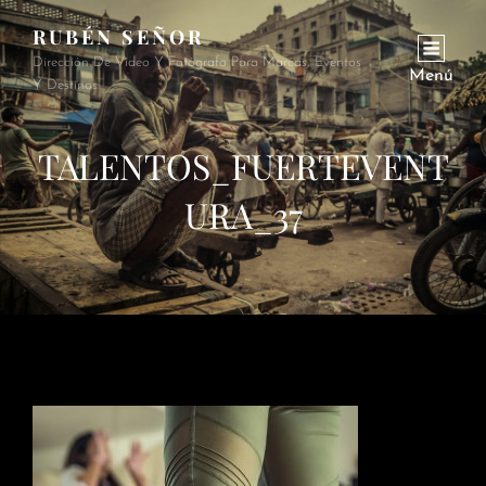
RUBÉN SEÑOR
Dirección De Vídeo Y Fotógrafo Para Marcas, Eventos
Menú
Y Destinos
TALENTOS_FUERTEVENT
URA_37