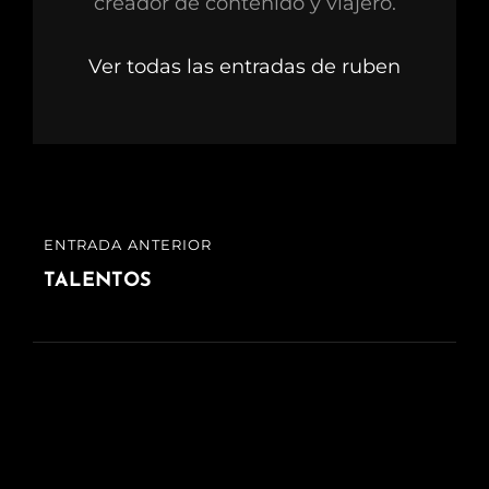
creador de contenido y viajero.
Ver todas las entradas de ruben
Navegación
ENTRADA ANTERIOR
ENTRADA
de
ANTERIOR
TALENTOS
entradas