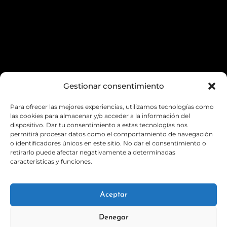
Gestionar consentimiento
Para ofrecer las mejores experiencias, utilizamos tecnologías como
las cookies para almacenar y/o acceder a la información del
dispositivo. Dar tu consentimiento a estas tecnologías nos
permitirá procesar datos como el comportamiento de navegación
o identificadores únicos en este sitio. No dar el consentimiento o
retirarlo puede afectar negativamente a determinadas
características y funciones.
Aceptar
Denegar