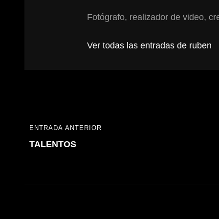
Fotógrafo, realizador de video, cre
Ver todas las entradas de ruben
Navegación
ENTRADA ANTERIOR
ENTRADA
de
TALENTOS
ANTERIOR
entradas