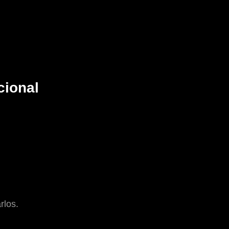
cional
rlos.