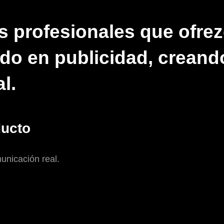
os profesionales que ofr
o en publicidad, creando
l.
ducto
unicación real.