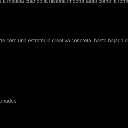
s a medida cuando la historia importa tanto como la form
e cero una estrategia creativa concreta, hasta bajada 
ionados