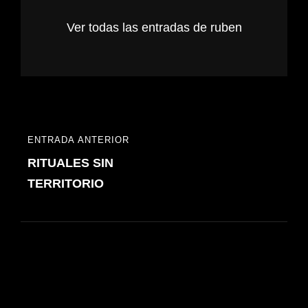
Ver todas las entradas de ruben
Navegación
ENTRADA ANTERIOR
ENTRADA
de
RITUALES SIN
ANTERIOR
entradas
TERRITORIO