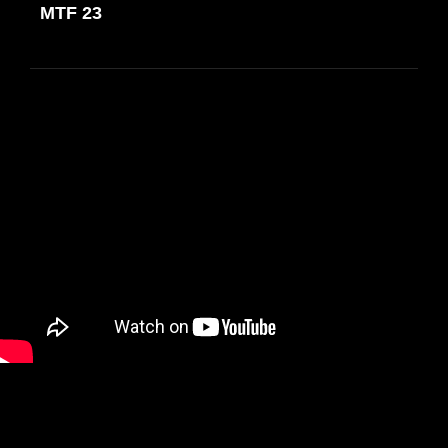
de
MTF 23
ANTERIOR
entradas