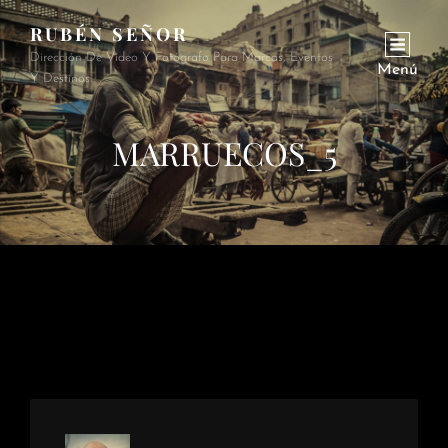
RUBÉN SEÑOR
Dirección De Vídeo Y Fotógrafo Para Marcas, Eventos
Menú
Y Destinos
MARRUECOS_5