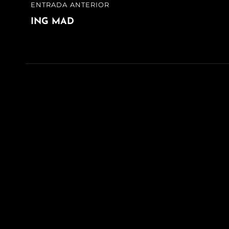
Navegación
ENTRADA ANTERIOR
ENTRADA
de
ANTERIOR
ING MAD
entradas