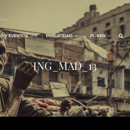
tinos
Bus
O Y EVENTOS
PUBLICIDAD
RUBEN
ING_MAD_13