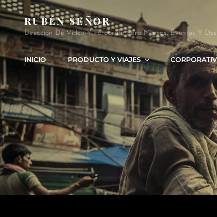
RUBÉN SEÑOR
Dirección De Vídeo Y Fotógrafo Para Marcas, Eventos Y Des
INICIO
PRODUCTO Y VIAJES
CORPORATIV