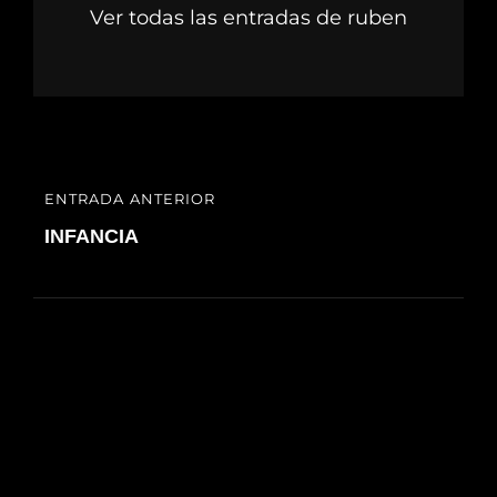
Ver todas las entradas de ruben
Navegación
ENTRADA ANTERIOR
ENTRADA
de
ANTERIOR
INFANCIA
entradas