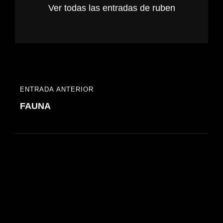
Ver todas las entradas de ruben
Navegación
ENTRADA ANTERIOR
ENTRADA
de
FAUNA
ANTERIOR
entradas