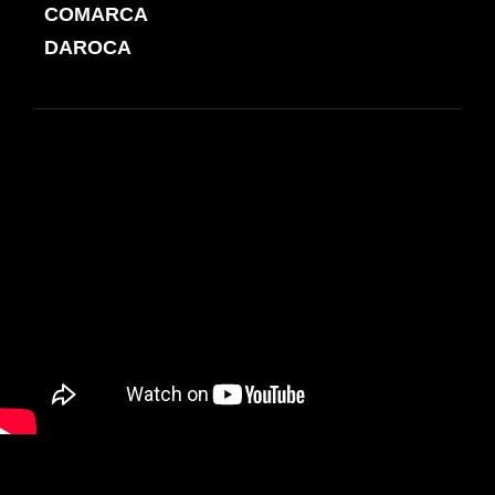
de
COMARCA
ANTERIOR
entradas
DAROCA