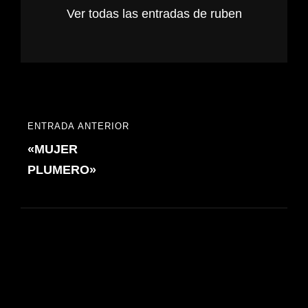
Ver todas las entradas de ruben
Navegación
ENTRADA ANTERIOR
ENTRADA
de
«MUJER
ANTERIOR
entradas
PLUMERO»