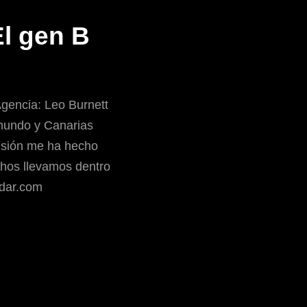
El gen B
gencia: Leo Burnett
 mundo y Canarias
usión me ha hecho
uchos llevamos dentro
rdar.com