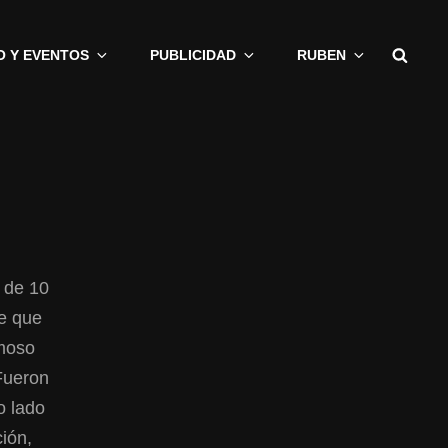
Busc
O Y EVENTOS
PUBLICIDAD
RUBEN
 de 10
de que
amoso
 Fueron
o lado
ión,