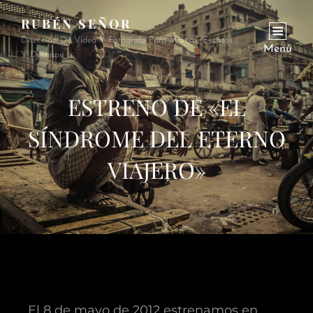
RUBÉN SEÑOR
Dirección De Vídeo Y Fotógrafo Para Marcas, Eventos
Menú
Y Destinos
ESTRENO DE «EL
SÍNDROME DEL ETERNO
VIAJERO»
El 8 de mayo de 2012 estrenamos en