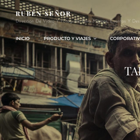
RUBÉN SEÑOR
Dirección De Vídeo Y Fotógrafo Para Marcas, Eventos Y Des
INICIO
PRODUCTO Y VIAJES
CORPORATIV
TA