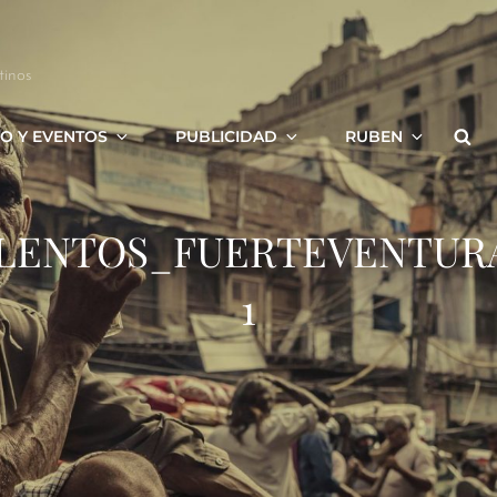
tinos
Bus
O Y EVENTOS
PUBLICIDAD
RUBEN
LENTOS_FUERTEVENTUR
1