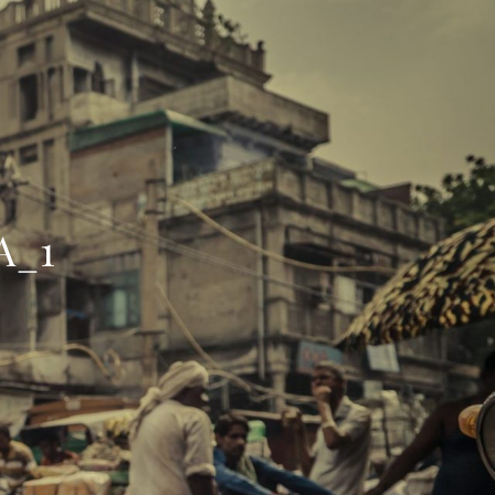
car
A_1