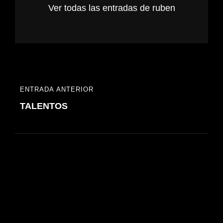
Ver todas las entradas de ruben
Navegación
ENTRADA ANTERIOR
ENTRADA
de
TALENTOS
ANTERIOR
entradas