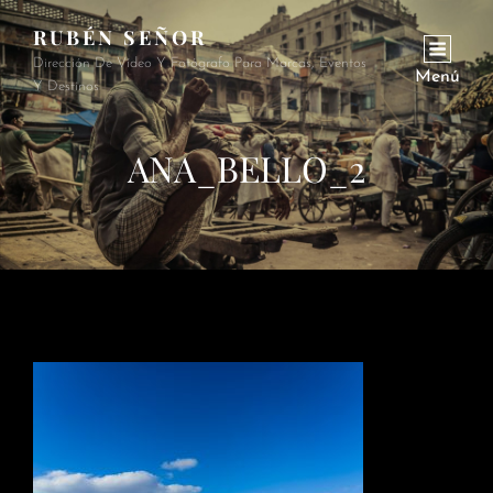
RUBÉN SEÑOR
Dirección De Vídeo Y Fotógrafo Para Marcas, Eventos
Menú
Y Destinos
ANA_BELLO_2