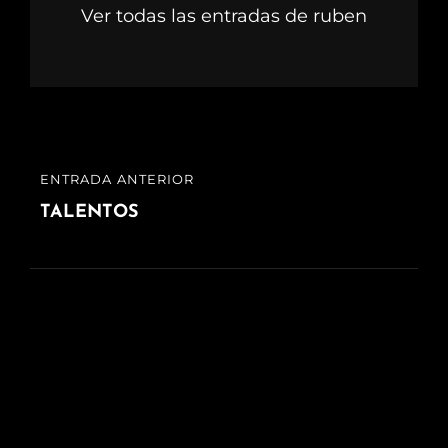
Ver todas las entradas de ruben
Navegación
ENTRADA ANTERIOR
ENTRADA
de
ANTERIOR
TALENTOS
entradas