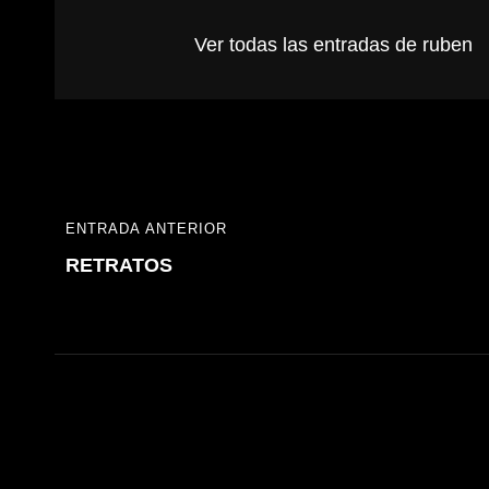
Ver todas las entradas de ruben
Navegación
ENTRADA ANTERIOR
ENTRADA
de
RETRATOS
ANTERIOR
entradas