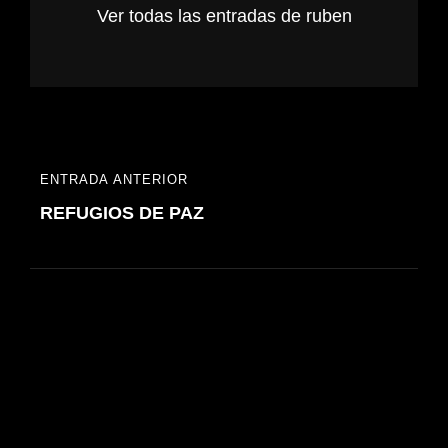
Ver todas las entradas de ruben
Navegación
ENTRADA ANTERIOR
ENTRADA
de
REFUGIOS DE PAZ
ANTERIOR
entradas