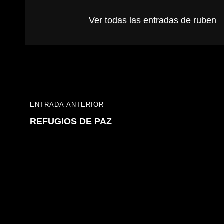
Ver todas las entradas de ruben
Navegación
ENTRADA ANTERIOR
ENTRADA
de
REFUGIOS DE PAZ
ANTERIOR
entradas