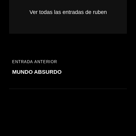
Ver todas las entradas de ruben
Navegación
ENTRADA ANTERIOR
ENTRADA
de
MUNDO ABSURDO
ANTERIOR
entradas