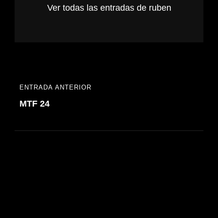
Ver todas las entradas de ruben
Navegación
ENTRADA ANTERIOR
ENTRADA
de
MTF 24
ANTERIOR
entradas