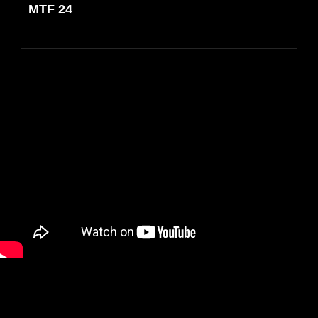
de
MTF 24
ANTERIOR
entradas