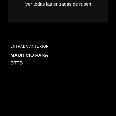
Ver todas las entradas de ruben
Navegación
ENTRADA ANTERIOR
ENTRADA
de
MAURICIO PARA
ANTERIOR
entradas
BTTB