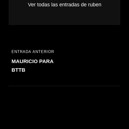
Ver todas las entradas de ruben
Navegación
ENTRADA ANTERIOR
ENTRADA
de
MAURICIO PARA
ANTERIOR
entradas
BTTB