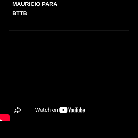
de
ANTERIOR
MAURICIO PARA
entradas
BTTB