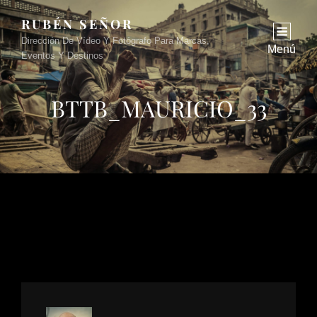
RUBÉN SEÑOR
Dirección De Vídeo Y Fotógrafo Para Marcas,
Menú
Eventos Y Destinos
BTTB_MAURICIO_33