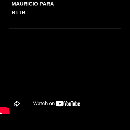
de
MAURICIO PARA
ANTERIOR
entradas
BTTB