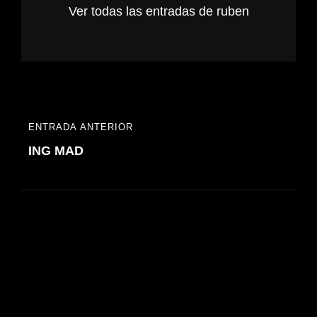
Ver todas las entradas de ruben
Navegación
ENTRADA ANTERIOR
ENTRADA
de
ING MAD
ANTERIOR
entradas