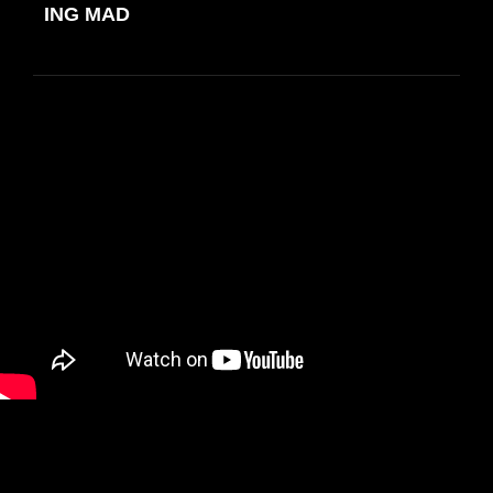
de
ING MAD
ANTERIOR
entradas