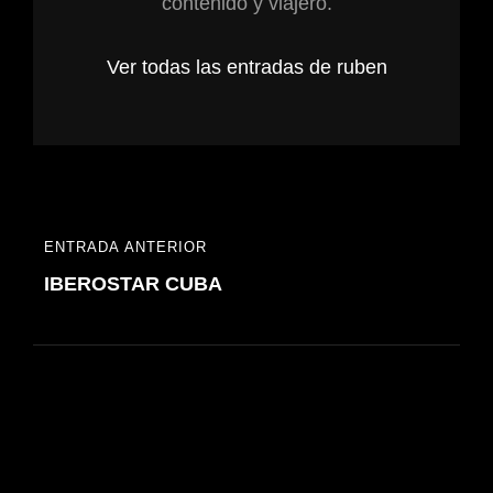
contenido y viajero.
Ver todas las entradas de ruben
Navegación
ENTRADA ANTERIOR
ENTRADA
de
IBEROSTAR CUBA
ANTERIOR
entradas