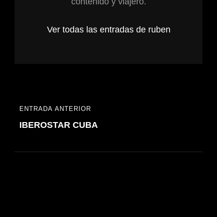
contenido y viajero.
Ver todas las entradas de ruben
Navegación
ENTRADA ANTERIOR
ENTRADA
de
IBEROSTAR CUBA
ANTERIOR
entradas