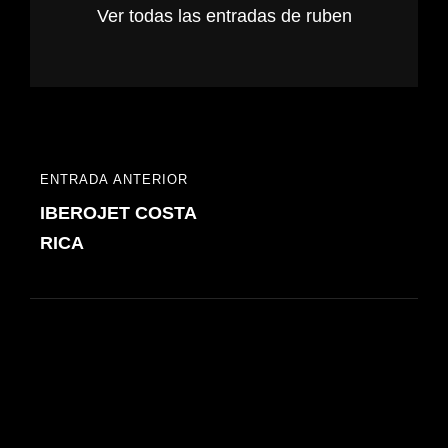
Ver todas las entradas de ruben
Navegación
ENTRADA ANTERIOR
ENTRADA
de
IBEROJET COSTA
ANTERIOR
entradas
RICA