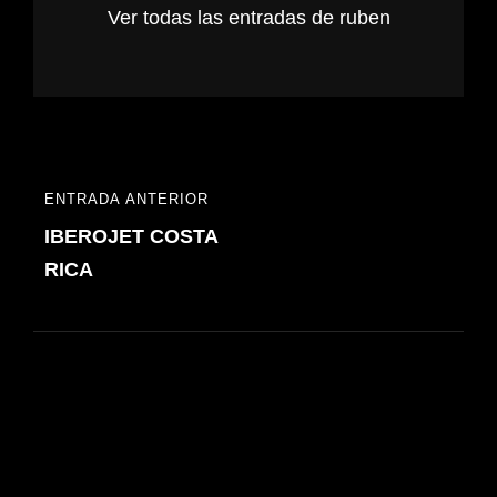
Ver todas las entradas de ruben
Navegación
ENTRADA ANTERIOR
ENTRADA
de
IBEROJET COSTA
ANTERIOR
entradas
RICA