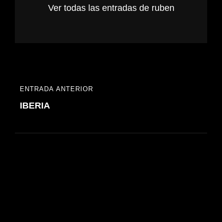
Ver todas las entradas de ruben
Navegación
ENTRADA ANTERIOR
ENTRADA
de
IBERIA
ANTERIOR
entradas