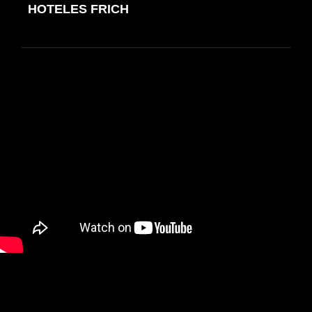
de
HOTELES FRICH
ANTERIOR
entradas