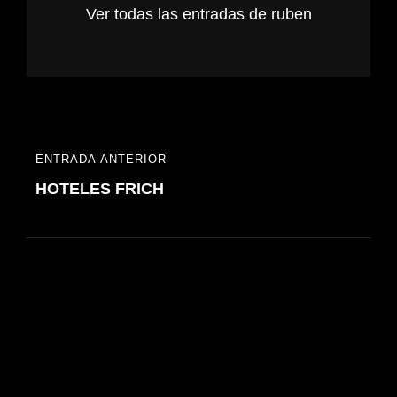
Ver todas las entradas de ruben
Navegación
ENTRADA ANTERIOR
ENTRADA
de
HOTELES FRICH
ANTERIOR
entradas