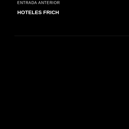
Navegación
ENTRADA ANTERIOR
ENTRADA
de
HOTELES FRICH
ANTERIOR
entradas