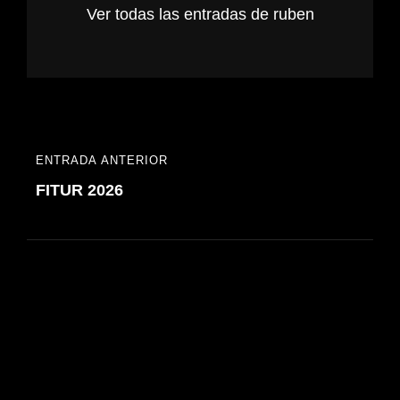
Ver todas las entradas de ruben
Navegación
ENTRADA ANTERIOR
ENTRADA
de
FITUR 2026
ANTERIOR
entradas