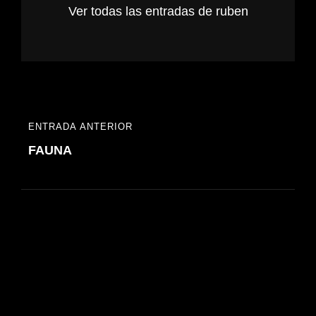
Ver todas las entradas de ruben
Navegación
ENTRADA ANTERIOR
ENTRADA
de
FAUNA
ANTERIOR
entradas