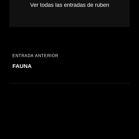
Ver todas las entradas de ruben
Navegación
ENTRADA ANTERIOR
ENTRADA
de
FAUNA
ANTERIOR
entradas