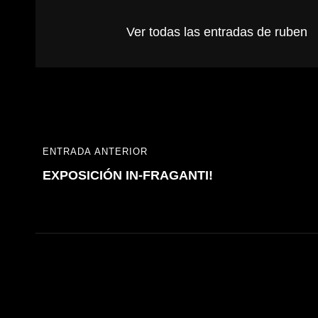
Ver todas las entradas de ruben
Navegación
ENTRADA ANTERIOR
ENTRADA
de
EXPOSICIÓN IN-FRAGANTI!
ANTERIOR
entradas