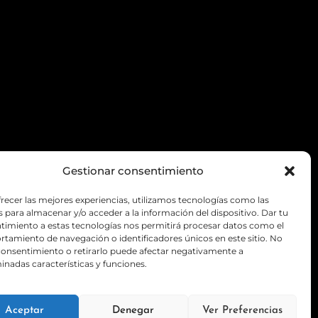
Gestionar consentimiento
frecer las mejores experiencias, utilizamos tecnologías como las
 para almacenar y/o acceder a la información del dispositivo. Dar tu
timiento a estas tecnologías nos permitirá procesar datos como el
tamiento de navegación o identificadores únicos en este sitio. No
 consentimiento o retirarlo puede afectar negativamente a
Política de privacidad
inadas características y funciones.
Aceptar
Denegar
Ver Preferencias