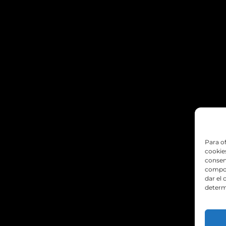
Para o
cookies
consen
compor
dar el
determ