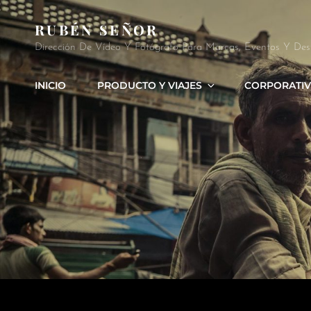
RUBÉN SEÑOR
Dirección De Vídeo Y Fotógrafo Para Marcas, Eventos Y Des
INICIO
PRODUCTO Y VIAJES
CORPORATIV