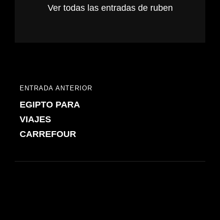
Ver todas las entradas de ruben
Navegación
ENTRADA ANTERIOR
ENTRADA
de
EGIPTO PARA
ANTERIOR
entradas
VIAJES
CARREFOUR