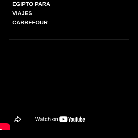
de
EGIPTO PARA
ANTERIOR
entradas
VIAJES
CARREFOUR