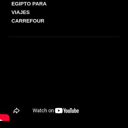
de
EGIPTO PARA
ANTERIOR
entradas
VIAJES
CARREFOUR