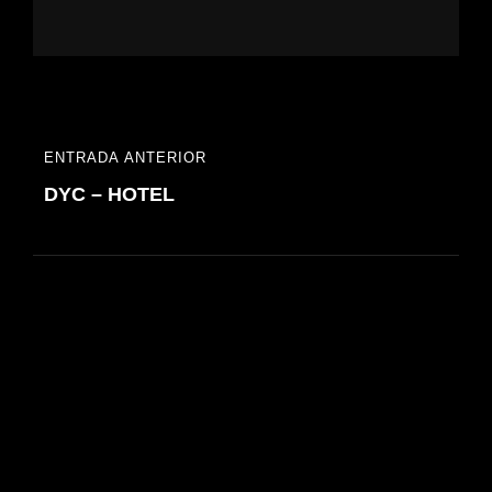
Navegación
ENTRADA ANTERIOR
ENTRADA
de
DYC – HOTEL
ANTERIOR
entradas