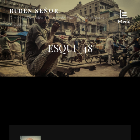
RUBÉN SEÑOR
Dirección De Vídeo Y Fotógrafo Para Marcas, Eventos
Menú
Y Destinos
ESQUI_48