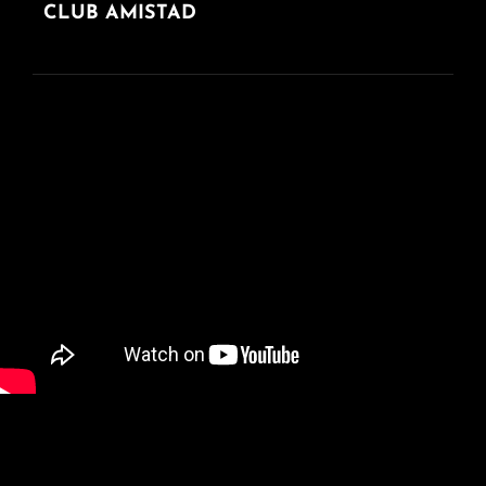
de
ANTERIOR
CLUB AMISTAD
entradas