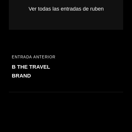
Ver todas las entradas de ruben
Navegación
ENTRADA ANTERIOR
ENTRADA
de
B THE TRAVEL
ANTERIOR
entradas
BRAND