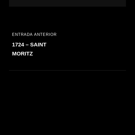
Navegación
ENTRADA ANTERIOR
ENTRADA
de
1724 – SAINT
ANTERIOR
entradas
MORITZ